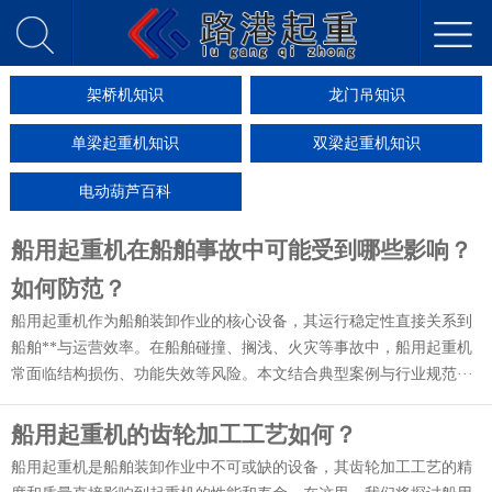
架桥机知识
龙门吊知识
单梁起重机知识
双梁起重机知识
电动葫芦百科
船用起重机在船舶事故中可能受到哪些影响？
如何防范？
船用起重机作为船舶装卸作业的核心设备，其运行稳定性直接关系到
船舶**与运营效率。在船舶碰撞、搁浅、火灾等事故中，船用起重机
常面临结构损伤、功能失效等风险。本文结合典型案例与行业规范···
船用起重机的齿轮加工工艺如何？
船用起重机是船舶装卸作业中不可或缺的设备，其齿轮加工工艺的精