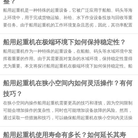
整？
船用起重机是一种特殊的起重设备，它被广泛应用于船舶、码头等海
上环境中，用于完成货物运输、补给、水下作业设备投放与回收等重
要任务。由于船用起重机的工作环境复杂且恶劣，因此，其功率配置
···
船用起重机在极端环境下如何保持稳定性？
船用起重机作为一种特殊的起重设备，在船舶、码头等水域环境中发
挥着重要的作用。由于其需要面对复杂的水域环境，保持稳定性显得
尤为重要。本文将探讨船用起重机在极端环境下如何保持稳定性。船
···
船用起重机在狭小空间内如何灵活操作？有何
技巧？
在狭小空间内操作船用起重机需要更高的技巧和谨慎，因为空间限制
可能会增加操作的复杂性，同时也可能增加设备故障的风险。然而，
通过采取一些措施和技巧，可以确保船用起重机在狭小空间内灵活操
···
船用起重机使用寿命有多长？如何延长其寿