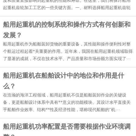
度和质量直接影响到起重机的性能和寿命。在这里，我们将探讨船用
起重机齿轮加工工艺的一些关键方面。一、材料选择船用起重机齿轮
···
船用起重机的控制系统和操作方式有何创新和
发展？
船用起重机作为船舶装卸货物的重要设备，其性能和操作便利性对整
个航运过程起着*关重要的作用。近年来，我国在船用起重机领域取得
了显著的成就，不仅在技术水平、产品质量和市场份额方面实现了···
船用起重机在船舶设计中的地位和作用是什
么？
在浩瀚的海洋工程领域，船用起重机不仅是船舶装卸作业的关键设
备，更是船舶设计体系中具有**意义的功能模块。其设计水平直接关
乎船舶作业效率、结构**性及经济性能，堪称现代船舶的"机···
船用起重机功率配置是否需要根据作业环境调